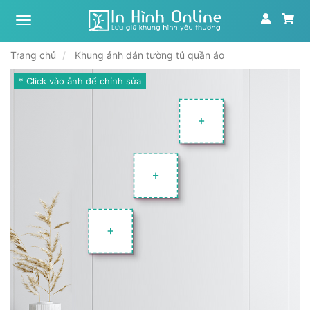
Xưởng
tranh,
in
Trang chủ
Khung ảnh dán tường tủ quần áo
ảnh
theo
* Click vào ảnh để chỉnh sửa
yêu
cầu
|
In
Hình
Online