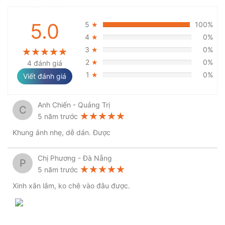
5.0
5
100%
★
4
0%
★
3
0%
★
★★★★★
★★★★★
★★★★★
2
0%
4 đánh giá
★
1
0%
★
Viết đánh giá
Anh Chiến - Quảng Trị
C
★★★★★
★★★★★
★★★★★
5 năm trước
Khung ảnh nhẹ, dễ dán. Được
Chị Phương - Đà Nẵng
P
★★★★★
★★★★★
★★★★★
5 năm trước
Xinh xắn lắm, ko chê vào đâu được.