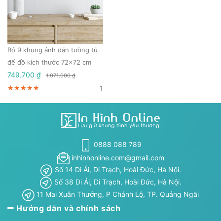
Bộ 9 khung ảnh dán tường tủ
để đồ kích thước 72x72 cm
749.700 ₫
1.071.000 ₫
1
★★★★★
★★★★★
★★★★★
0888 088 789
inhinhonline.com@gmail.com
Số 14 Di Ái, Di Trạch, Hoài Đức, Hà Nội.
Số 38 Di Ái, Di Trạch, Hoài Đức, Hà Nội.
11 Mai Xuân Thưởng, P Chánh Lộ, TP. Quảng Ngãi
Hướng dẫn và chính sách