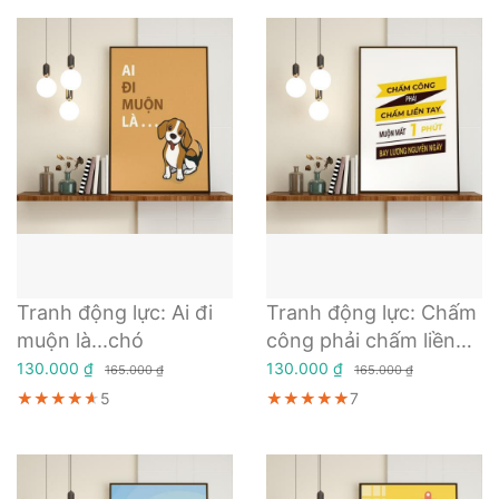
Tranh động lực: Ai đi
Tranh động lực: Chấm
muộn là...chó
công phải chấm liền
tay, muộn mất 1 phút
130.000 ₫
130.000 ₫
165.000 ₫
165.000 ₫
bay lương nguyên
★★★★★
★★★★★
★★★★★
5
★★★★★
★★★★★
★★★★★
7
ngày