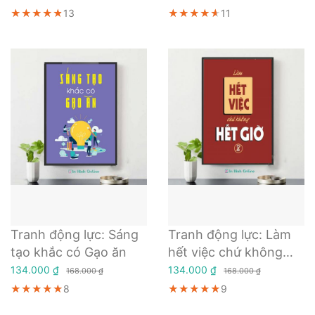
gọi là ngày mai
★★★★★
★★★★★
★★★★★
13
★★★★★
★★★★★
★★★★★
11
Tranh động lực: Sáng
Tranh động lực: Làm
tạo khắc có Gạo ăn
hết việc chứ không
hết giờ
134.000 ₫
134.000 ₫
168.000 ₫
168.000 ₫
★★★★★
★★★★★
★★★★★
8
★★★★★
★★★★★
★★★★★
9