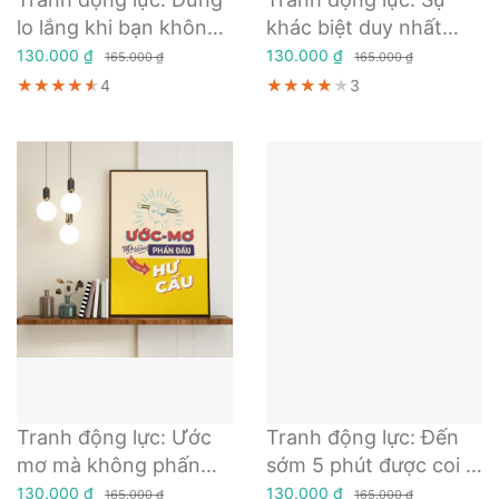
lo lắng khi bạn không
khác biệt duy nhất
được công nhận, mà
giữa một ngày tốt đẹp
130.000 ₫
130.000 ₫
165.000 ₫
165.000 ₫
hãy cố gắng phấn đấu
và một ngày tồi tệ
★★★★★
★★★★★
★★★★★
4
★★★★★
★★★★★
★★★★★
3
để xứng đáng được
nằm ở chính thái độ
công nhận
của bạn
Tranh động lực: Ước
Tranh động lực: Đến
mơ mà không phấn
sớm 5 phút được coi là
đấu thì chỉ là hư cấu
đúng giờ
130.000 ₫
130.000 ₫
165.000 ₫
165.000 ₫