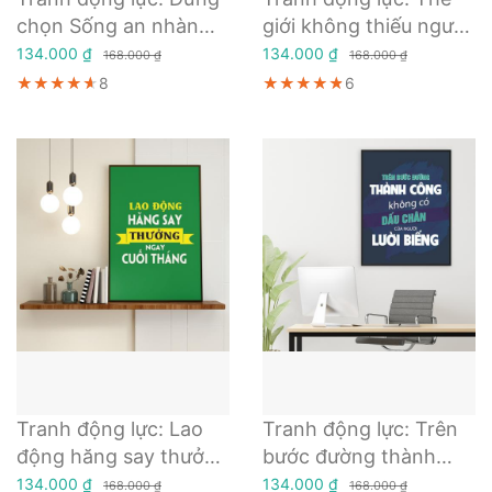
chọn Sống an nhàn
giới không thiếu người
trong những năm
cố gắng chỉ thiếu
134.000 ₫
134.000 ₫
168.000 ₫
168.000 ₫
tháng còn có thể chịu
người kiên trì đến
★★★★★
★★★★★
★★★★★
8
★★★★★
★★★★★
★★★★★
6
khổ được
cùng
Tranh động lực: Lao
Tranh động lực: Trên
động hăng say thưởng
bước đường thành
ngay cuối tháng
công không có dấu
134.000 ₫
134.000 ₫
168.000 ₫
168.000 ₫