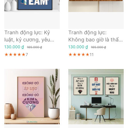
Tranh động lực: Kỷ
Tranh động lực:
luật, kỷ cương, yêu
Không bao giờ là thất
thương, trách nhiệm
bại, tất cả chỉ là thử
130.000 ₫
130.000 ₫
165.000 ₫
165.000 ₫
thách
★★★★★
★★★★★
★★★★★
7
★★★★★
★★★★★
★★★★★
11