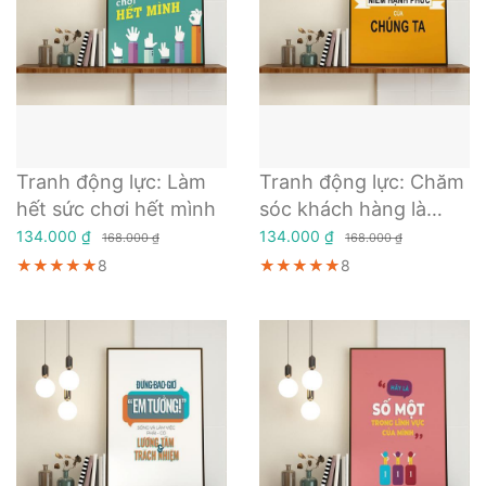
Tranh động lực: Làm
Tranh động lực: Chăm
hết sức chơi hết mình
sóc khách hàng là
niềm hạnh phúc của
134.000 ₫
134.000 ₫
168.000 ₫
168.000 ₫
chúng ta
★★★★★
★★★★★
★★★★★
8
★★★★★
★★★★★
★★★★★
8