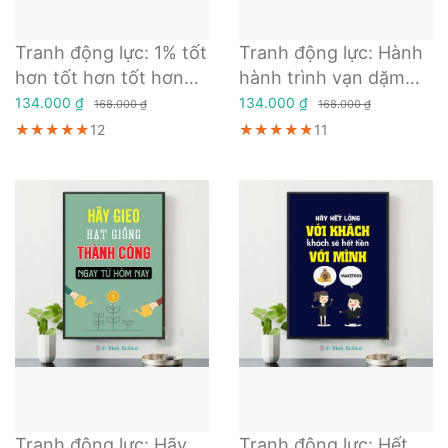
Tranh động lực: 1% tốt
Tranh động lực: Hành
hơn tốt hơn tốt hơn
hành trình vạn dặm
Mỗi ngày
bắt đầu từ một bước
134.000 ₫
134.000 ₫
168.000 ₫
168.000 ₫
chân
★★★★★
★★★★★
★★★★★
12
★★★★★
★★★★★
★★★★★
11
Tranh động lực: Hãy
Tranh động lực: Hết