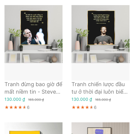
Tranh đừng bao giờ để
Tranh chiến lược đầu
mất niềm tin - Steve
tư ở thời đại luôn biến
Jobs
động - Mark
130.000 ₫
130.000 ₫
165.000 ₫
165.000 ₫
Zuckerberg
★★★★★
★★★★★
★★★★★
6
★★★★★
★★★★★
★★★★★
6