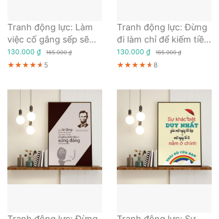
Tranh động lực: Làm
Tranh động lực: Đừng
việc cố gắng sếp sẽ
đi làm chỉ để kiếm tiền
không mắng
Trước tiên hãy làm sao
130.000 ₫
130.000 ₫
165.000 ₫
165.000 ₫
cho mình đáng tiền
★★★★★
★★★★★
★★★★★
5
★★★★★
★★★★★
★★★★★
8
Tranh động lực: Đừng
Tranh động lực: Sự