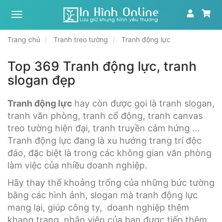
Xưởng
tranh,
in
Trang chủ
Tranh treo tường
Tranh động lực
ảnh
theo
yêu
Top 369 Tranh động lực, tranh
cầu
slogan đẹp
|
In
Hình
Tranh động lực
hay còn được gọi là tranh slogan,
Online
tranh văn phòng, tranh cổ động, tranh canvas
treo tường hiện đại, tranh truyền cảm hứng …
Tranh động lực đang là xu hướng trang trí độc
đáo, đặc biệt là trong các không gian văn phòng
làm việc của nhiều doanh nghiệp.
Hãy thay thế khoảng trống của những bức tường
bằng các hình ảnh, slogan mà tranh động lực
mang lại, giúp công ty, doanh nghiệp thêm
khang trang, nhân viên của bạn được tiếp thêm