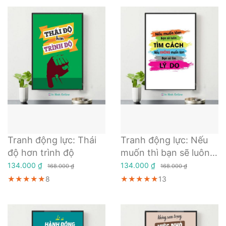
Tranh động lực: Thái
Tranh động lực: Nếu
độ hơn trình độ
muốn thì bạn sẽ luôn
tìm cách nếu không
134.000 ₫
134.000 ₫
168.000 ₫
168.000 ₫
muốn thì làm bạn sẽ
★★★★★
★★★★★
★★★★★
8
★★★★★
★★★★★
★★★★★
13
tìm lý do