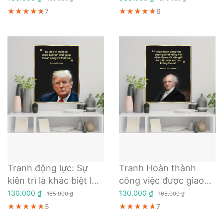
thống về công việc và
★★★★★
★★★★★
★★★★★
7
★★★★★
★★★★★
★★★★★
6
cuộc sống
Tranh động lực: Sự
Tranh Hoàn thành
kiên trì là khác biệt lớn
công việc được giao
nhất giữa thành công
dễ dàng hơn rất nhiều
130.000 ₫
130.000 ₫
165.000 ₫
165.000 ₫
và thất bại - Donal
so với việc giải thích lý
★★★★★
★★★★★
★★★★★
5
★★★★★
★★★★★
★★★★★
7
Trump
do bạn không làm nó