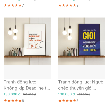
★★★★★
★★★★★
★★★★★
7
★★★★★
★★★★★
★★★★★
9
Tranh động lực:
Tranh động lực: Người
Không kịp Deadline thì
chèo thuyền giỏi
bay tiền thưởng
không đến từ vùng
130.000 ₫
130.000 ₫
165.000 ₫
165.000 ₫
biển lặng sóng
★★★★★
★★★★★
★★★★★
8
★★★★★
★★★★★
★★★★★
8