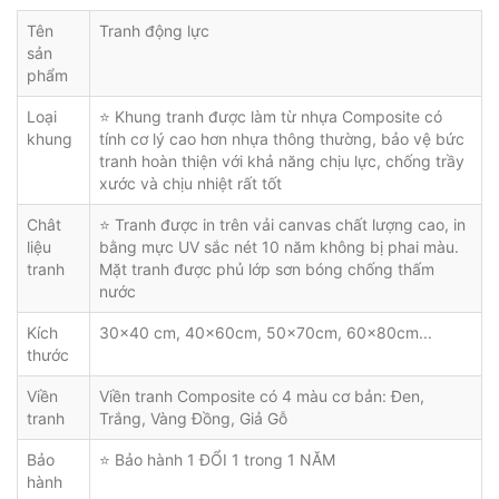
Tên
Tranh động lực
sản
phẩm
Loại
⭐ Khung tranh được làm từ nhựa Composite có
khung
tính cơ lý cao hơn nhựa thông thường, bảo vệ bức
tranh hoàn thiện với khả năng chịu lực, chống trầy
xước và chịu nhiệt rất tốt
Chât
⭐ Tranh được in trên vải canvas chất lượng cao, in
liệu
bằng mực UV sắc nét 10 năm không bị phai màu.
tranh
Mặt tranh được phủ lớp sơn bóng chống thấm
nước
Kích
30x40 cm, 40x60cm, 50x70cm, 60x80cm...
thước
Viền
Viền tranh Composite có 4 màu cơ bản: Đen,
tranh
Trắng, Vàng Đồng, Giả Gỗ
Bảo
⭐ Bảo hành 1 ĐỔI 1 trong 1 NĂM
hành