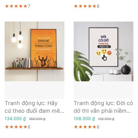
chân của người lười
★★★★★
★★★★★
★★★★★
7
★★★★★
★★★★★
★★★★★
8
biếng
Tranh động lực: Hãy
Tranh động lực: Đời có
cứ theo đuổi đam mê
dở thì vẫn phải niềm
thành công sẽ theo
nở
134.000 ₫
108.000 ₫
168.000 ₫
135.000 ₫
đuổi bạn
★★★★★
★★★★★
★★★★★
6
★★★★★
★★★★★
★★★★★
6