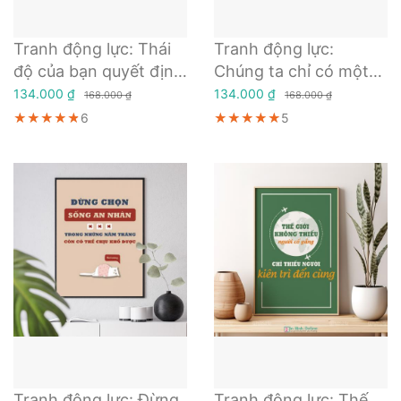
Tranh động lực: Thái
Tranh động lực:
độ của bạn quyết định
Chúng ta chỉ có một
sự thành công của
duy nhất một ÔNG
134.000 ₫
134.000 ₫
168.000 ₫
168.000 ₫
bạn trong tương lai
CHỦ khách hàng
★★★★★
★★★★★
★★★★★
6
★★★★★
★★★★★
★★★★★
5
Tranh động lực: Đừng
Tranh động lực: Thế