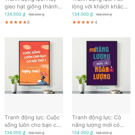
gieo hạt giống thành
lòng với khách khách
công ngay từ hôm nay
sẽ hết tiền với mình
134.000 ₫
134.000 ₫
168.000 ₫
168.000 ₫
★★★★★
★★★★★
★★★★★
8
★★★★★
★★★★★
★★★★★
4
Tranh động lực: Cuộc
Tranh động lực: Có
sống luôn cho bạn cơ
năng lượng mới có
hội thứ hai, nó được
Ngân lượng
134.000 ₫
134.000 ₫
168.000 ₫
168.000 ₫