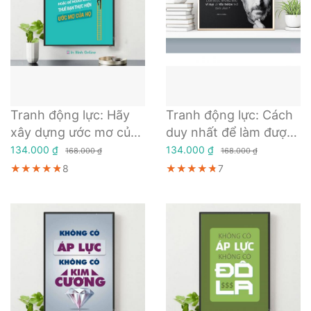
Tranh động lực: Hãy
Tranh động lực: Cách
xây dựng ước mơ của
duy nhất để làm được
chính bạn hoặc để
những điều vĩ đại là
134.000 ₫
134.000 ₫
168.000 ₫
168.000 ₫
người khác thuê bạn
yêu thích thứ bạn làm
★★★★★
★★★★★
★★★★★
8
★★★★★
★★★★★
★★★★★
7
thực hiện ước mơ của
họ