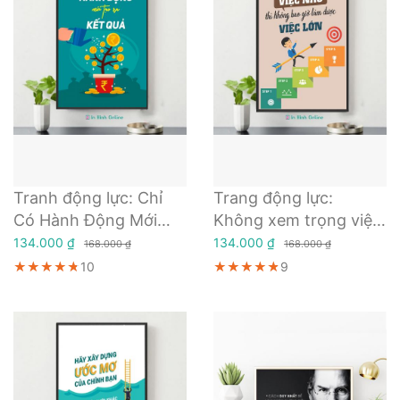
Tranh động lực: Chỉ
Trang động lực:
Có Hành Động Mới
Không xem trọng việc
Tạo Kết Quả
nhỏ thì không bao giờ
134.000 ₫
134.000 ₫
168.000 ₫
168.000 ₫
làm được việc lớn
★★★★★
★★★★★
★★★★★
10
★★★★★
★★★★★
★★★★★
9