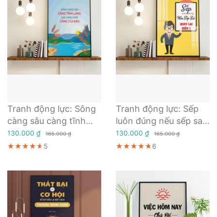
Tranh động lực: Sông
Tranh động lực: Sếp
càng sâu càng tĩnh
luôn đúng nếu sếp sai
lặng lúa càng chín
quay lại điều 1
130.000 ₫
130.000 ₫
165.000 ₫
165.000 ₫
càng cúi đầu
★★★★★
★★★★★
★★★★★
5
★★★★★
★★★★★
★★★★★
6