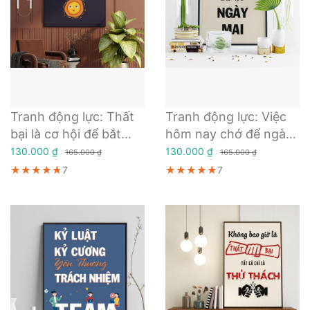
Tranh động lực: Thất
Tranh động lực: Việc
bại là cơ hội để bắt
hôm nay chớ để ngày
đầu lại một cách
mai
130.000 ₫
130.000 ₫
165.000 ₫
165.000 ₫
thông minh hơn
★★★★★
★★★★★
★★★★★
7
★★★★★
★★★★★
★★★★★
7