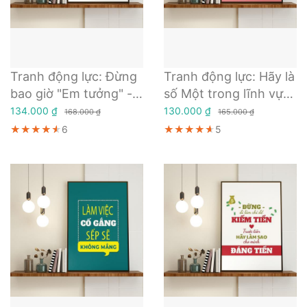
Tranh động lực: Đừng
Tranh động lực: Hãy là
bao giờ "Em tưởng" -
số Một trong lĩnh vực
Sống và làm việc phải
của mình
134.000 ₫
130.000 ₫
168.000 ₫
165.000 ₫
có Lương tâm & Trách
★★★★★
★★★★★
★★★★★
6
★★★★★
★★★★★
★★★★★
5
nhiệm