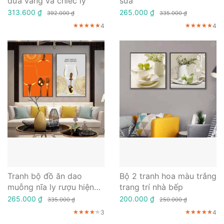
dứa vàng và chiếc ly
sữa
313.600 ₫
265.000 ₫
392.000 ₫
335.000 ₫
4
4
★★★★★
★★★★★
★★★★★
★★★★★
★★★★★
★★★★★
Tranh bộ đồ ăn dao
Bộ 2 tranh hoa màu trắng
muỗng nĩa ly rượu hiện
trang trí nhà bếp
đại
265.000 ₫
200.000 ₫
335.000 ₫
250.000 ₫
3
4
★★★★★
★★★★★
★★★★★
★★★★★
★★★★★
★★★★★