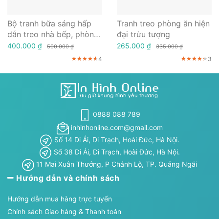
Bộ tranh bữa sáng hấp
Tranh treo phòng ăn hiện
dẫn treo nhà bếp, phòng
đại trừu tượng
ăn
400.000 ₫
265.000 ₫
500.000 ₫
335.000 ₫
4
3
★★★★★
★★★★★
★★★★★
★★★★★
★★★★★
★★★★★
0888 088 789
inhinhonline.com@gmail.com
Số 14 Di Ái, Di Trạch, Hoài Đức, Hà Nội.
Số 38 Di Ái, Di Trạch, Hoài Đức, Hà Nội.
11 Mai Xuân Thưởng, P Chánh Lộ, TP. Quảng Ngãi
Hướng dẫn và chính sách
Hướng dẫn mua hàng trực tuyến
Chính sách Giao hàng & Thanh toán