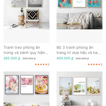
Tranh treo phòng ăn
Bộ 3 tranh phòng ăn
trứng và bánh quy hiện
trang trí dưa hấu và kem
đại
mát lạnh
265.000 ₫
400.000 ₫
335.000 ₫
500.000 ₫
3
3
★★★★★
★★★★★
★★★★★
★★★★★
★★★★★
★★★★★