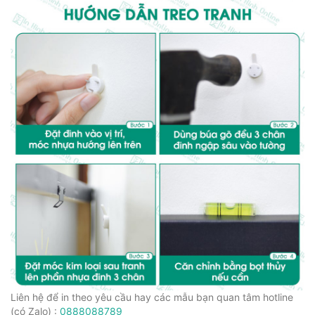
Liên hệ để in theo yêu cầu hay các mẫu bạn quan tâm hotline
(có Zalo) :
0888088789