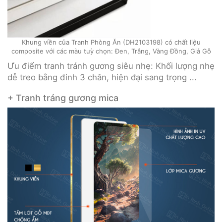
Khung viền của Tranh Phòng Ăn (DH2103198) có chất liệu
composite với các màu tuỳ chọn: Đen, Trắng, Vàng Đồng, Giả Gỗ
Ưu điểm tranh tránh gương siêu nhẹ: Khối lượng nhẹ
dễ treo bằng đinh 3 chân, hiện đại sang trọng ...
+ Tranh tráng gương mica