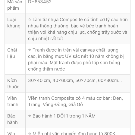
Mã sản
DH653452
phẩm
Loại
⭐ Làm từ nhựa Composite có tính cơ lý cao hơn
khung
nhựa thông thường, bảo vệ bức tranh hoàn
thiện với khả năng chịu lực, chống trầy xước và
chịu nhiệt rất tốt
Chât
⭐ Tranh được in trên vải canvas chất lượng
liệu
cao, in bằng mực UV sắc nét 10 năm không bị
phai màu. Mặt tranh được phủ lớp sơn bóng
chống thấm nước
Kích
30x40 cm, 40x60cm, 50x70cm, 60x80cm...
thước
Viền
Viền tranh Composite có 4 màu cơ bản: Đen,
tranh
Trắng, Vàng Đồng, Giả Gỗ
Bảo
⭐ Bảo hành 1 ĐỔI 1 trong 1 NĂM
hành
Vận
⭐ Miễn phí vận chuyển đơn hàng từ 800K