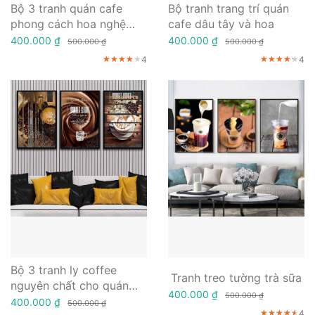
Bộ 3 tranh quán cafe
Bộ tranh trang trí quán
phong cách hoa nghệ
cafe dâu tây và hoa
thuật
400.000 ₫
400.000 ₫
500.000 ₫
500.000 ₫
4
4
★★★★★
★★★★★
★★★★★
★★★★★
★★★★★
★★★★★
Bộ 3 tranh ly coffee
Tranh treo tường trà sữa
nguyên chất cho quán
400.000 ₫
500.000 ₫
cafe
400.000 ₫
500.000 ₫
4
★★★★★
★★★★★
★★★★★