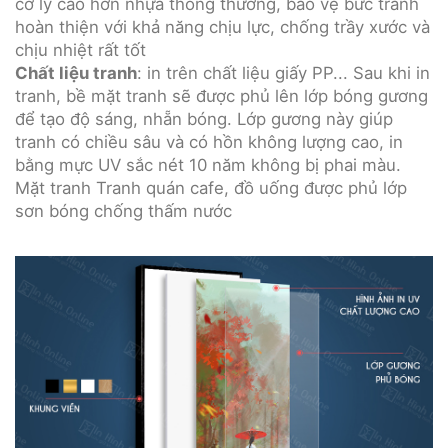
cơ lý cao hơn nhựa thông thường, bảo vệ bức tranh
hoàn thiện với khả năng chịu lực, chống trầy xước và
chịu nhiệt rất tốt
Chất liệu tranh
: in trên chất liệu giấy PP... Sau khi in
tranh, bề mặt tranh sẽ được phủ lên lớp bóng gương
để tạo độ sáng, nhẵn bóng. Lớp gương này giúp
tranh có chiều sâu và có hồn không lượng cao, in
bằng mực UV sắc nét 10 năm không bị phai màu.
Mặt tranh Tranh quán cafe, đồ uống được phủ lớp
sơn bóng chống thấm nước