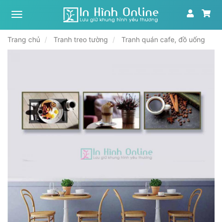
Xưởng
tranh,
in
Trang chủ
Tranh treo tường
Tranh quán cafe, đồ uống
ảnh
theo
yêu
cầu
|
In
Hình
Online