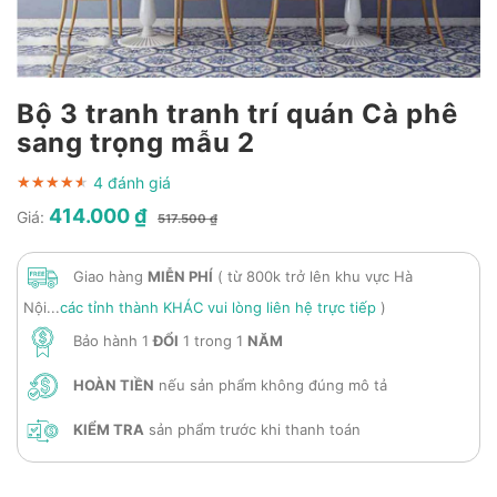
Bộ 3 tranh tranh trí quán Cà phê
sang trọng mẫu 2
4 đánh giá
★★★★★
★★★★★
★★★★★
414.000 ₫
Giá:
517.500 ₫
Giao hàng
MIỄN PHÍ
( từ 800k trở lên khu vực Hà
Nội...
các tỉnh thành KHÁC vui lòng liên hệ trực tiếp
)
Bảo hành 1
ĐỔI
1 trong 1
NĂM
HOÀN TIỀN
nếu sản phẩm không đúng mô tả
KIỂM TRA
sản phẩm trước khi thanh toán