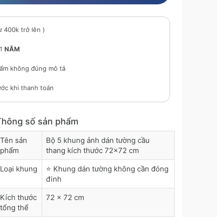
ừ 400k trở lên )
 1
NĂM
ẩm không đúng mô tả
ớc khi thanh toán
Thông số sản phẩm
Tên sản
Bộ 5 khung ảnh dán tường cầu
phẩm
thang kích thước 72x72 cm
Loại khung
⭐ Khung dán tường không cần đóng
đinh
Kích thước
72 x 72 cm
tổng thể