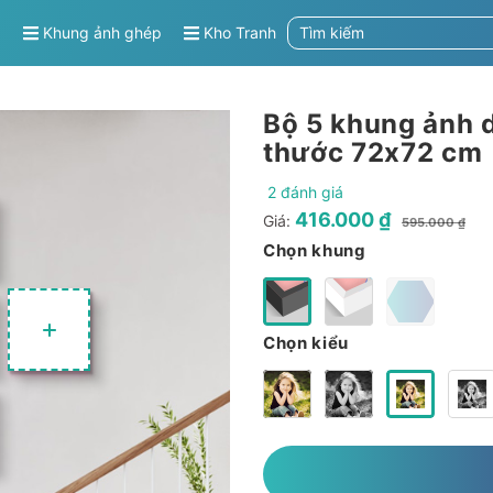
g
Khung ảnh ghép
Kho Tranh
Bộ 5 khung ảnh 
thước 72x72 cm
2 đánh giá
416.000 ₫
Giá:
595.000 ₫
Chọn khung
Chọn kiểu