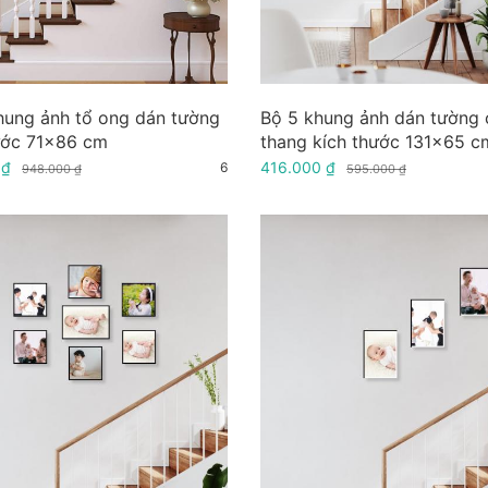
hung ảnh tổ ong dán tường
Bộ 5 khung ảnh dán tường 
ước 71x86 cm
thang kích thước 131x65 c
 ₫
416.000 ₫
6
948.000 ₫
595.000 ₫