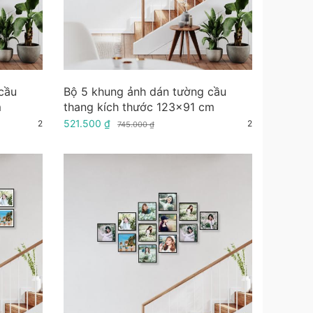
cầu
Bộ 5 khung ảnh dán tường cầu
m
thang kích thước 123x91 cm
521.500 ₫
2
2
745.000 ₫