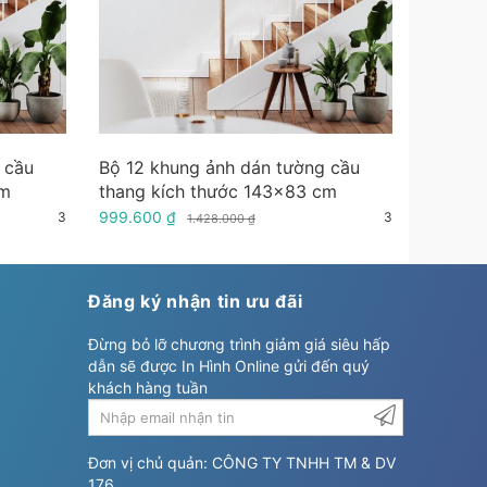
 cầu
Bộ 12 khung ảnh dán tường cầu
cm
thang kích thước 143x83 cm
999.600 ₫
3
3
1.428.000 ₫
Đăng ký nhận tin ưu đãi
Đừng bỏ lỡ chương trình giảm giá siêu hấp
dẫn sẽ được In Hình Online gửi đến quý
khách hàng tuần
Đơn vị chủ quản: CÔNG TY TNHH TM & DV
176