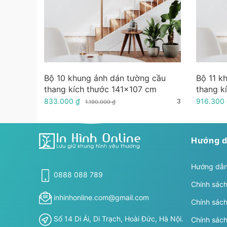
Bộ 10 khung ảnh dán tường cầu
Bộ 11 k
thang kích thước 141x107 cm
thang k
833.000 ₫
916.300
3
1.190.000 ₫
Hướng d
Hướng dẫn
0888 088 789
Chính sách
inhinhonline.com@gmail.com
Chính sách
Số 14 Di Ái, Di Trạch, Hoài Đức, Hà Nội.
Chính sác