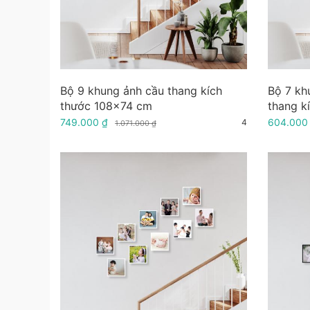
Bộ 9 khung ảnh cầu thang kích
Bộ 7 kh
thước 108x74 cm
thang k
749.000 ₫
604.000
4
1.071.000 ₫