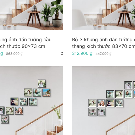
ung ảnh dán tường cầu
Bộ 3 khung ảnh dán tường 
ích thước 90x73 cm
thang kích thước 83x70 c
 ₫
312.900 ₫
2
863.000 ₫
447.000 ₫