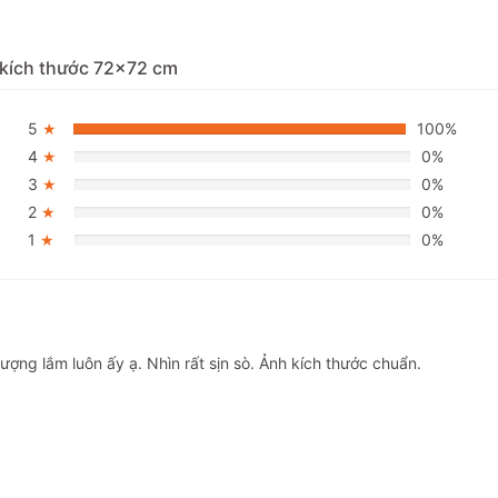
 kích thước 72x72 cm
5
100%
★
4
0%
★
3
0%
★
2
0%
★
1
0%
★
lượng lắm luôn ấy ạ. Nhìn rất sịn sò. Ảnh kích thước chuẩn.