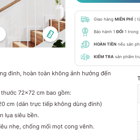
Giao hàng
MIỄN PHÍ
( t
Bảo hành 1
ĐỔI
1 trong
HOÀN TIỀN
nếu sản ph
KIỂM TRA
sản phẩm trư
ng đinh, hoàn toàn không ảnh hưởng đến
h thước 72x72 cm bao gồm:
20 cm (dán trực tiếp không dùng đinh)
n lụa siêu bền.
siêu nhẹ, chống mối mọt cong vênh.