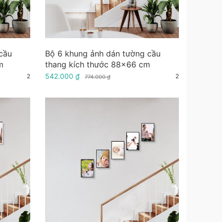
cầu
Bộ 6 khung ảnh dán tường cầu
m
thang kích thước 88x66 cm
542.000 ₫
2
2
774.000 ₫