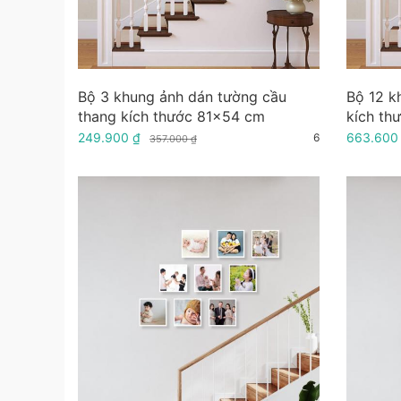
Bộ 3 khung ảnh dán tường cầu
Bộ 12 k
thang kích thước 81x54 cm
kích th
249.900 ₫
663.600
6
357.000 ₫