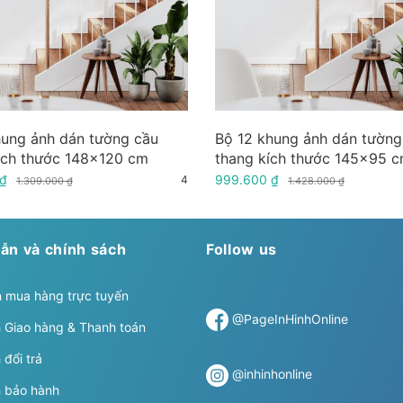
hung ảnh dán tường cầu
Bộ 12 khung ảnh dán tường
ích thước 148x120 cm
thang kích thước 145x95 
 ₫
999.600 ₫
4
1.309.000 ₫
1.428.000 ₫
ẫn và chính sách
Follow us
 mua hàng trực tuyến
@PageInHinhOnline
 Giao hàng & Thanh toán
 đổi trả
@inhinhonline
h bảo hành