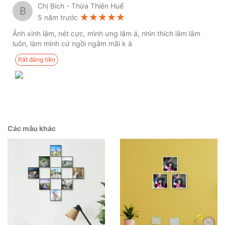
Chị Bích - Thừa Thiên Huế
B
★★★★★
★★★★★
★★★★★
5 năm trước
Ảnh xinh lắm, nét cực, mình ưng lắm á, nhìn thích lắm lắm
luôn, làm mình cứ ngồi ngắm mãi k à
Rất đáng tiền
Các mẫu khác