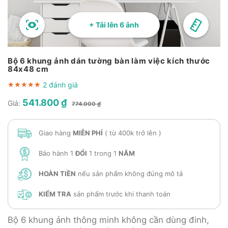
+ Tải lên 6 ảnh
Bộ 6 khung ảnh dán tường bàn làm việc kích thước
84x48 cm
2 đánh giá
★★★★★
★★★★★
★★★★★
541.800 ₫
Giá:
774.000 ₫
Giao hàng
MIỄN PHÍ
( từ 400k trở lên )
Bảo hành 1
ĐỔI
1 trong 1
NĂM
HOÀN TIỀN
nếu sản phẩm không đúng mô tả
KIỂM TRA
sản phẩm trước khi thanh toán
Bộ 6 khung ảnh thông minh không cần dùng đinh,