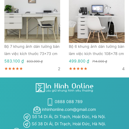
Bộ 7 khung ảnh dán tường bàn
Bộ 6 khung ảnh dán tường bàn
làm việc kích thước 73x73 cm
làm việc kích thước 108x78 cm
583.100 ₫
499.800 ₫
833.000 ₫
714.000 ₫
2
4
★★★★★
★★★★★
★★★★★
★★★★★
★★★★★
★★★★★
0888 088 789
inhinhonline.com@gmail.com
Số 14 Di Ái, Di Trạch, Hoài Đức, Hà Nội.
Số 38 Di Ái, Di Trạch, Hoài Đức, Hà Nội.