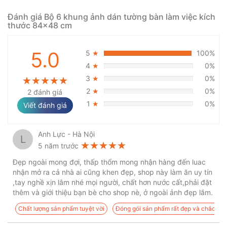
Đánh giá Bộ 6 khung ảnh dán tường bàn làm việc kích
thước 84x48 cm
5.0
5
100%
★
4
0%
★
3
0%
★
★★★★★
★★★★★
★★★★★
2
0%
2 đánh giá
★
1
0%
★
Viết đánh giá
Anh Lực - Hà Nội
L
★★★★★
★★★★★
★★★★★
5 năm trước
Đẹp ngoài mong đợi, thấp thổm mong nhận hàng đến luac
nhận mở ra cả nhà ai cũng khen đẹp, shop này làm ăn uy tín
,tay nghề xịn lắm nhé mọi người, chất hơn nước cất,phải đặt
thêm và giới thiệu bạn bè cho shop nè, ở ngoài ảnh đẹp lắm.
Chất lượng sản phẩm tuyệt vời
Đóng gói sản phẩm rất đẹp và chắc ch