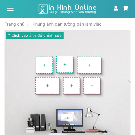
Xưởng
tranh,
in
Trang chủ
Khung ảnh dán tường bàn làm việc
ảnh
theo
* Click vào ảnh để chỉnh sửa
yêu
cầu
|
In
Hình
Online