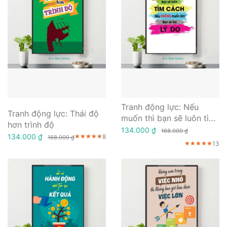
Tranh động lực: Nếu
Tranh động lực: Thái độ
muốn thì bạn sẽ luôn tìm
hơn trình độ
cách nếu không muốn thì
134.000 ₫
168.000 ₫
134.000 ₫
8
★★★★★
★★★★★
★★★★★
168.000 ₫
làm bạn sẽ tìm lý do
13
★★★★★
★★★★★
★★★★★