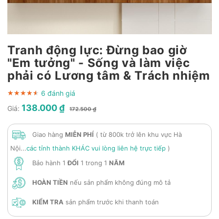
Tranh động lực: Đừng bao giờ
"Em tưởng" - Sống và làm việc
phải có Lương tâm & Trách nhiệm
6 đánh giá
★★★★★
★★★★★
★★★★★
138.000 ₫
Giá:
172.500 ₫
Giao hàng
MIỄN PHÍ
( từ 800k trở lên khu vực Hà
Nội...
các tỉnh thành KHÁC vui lòng liên hệ trực tiếp
)
Bảo hành 1
ĐỔI
1 trong 1
NĂM
HOÀN TIỀN
nếu sản phẩm không đúng mô tả
KIỂM TRA
sản phẩm trước khi thanh toán