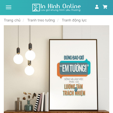
Xưởng
tranh,
in
Trang chủ
Tranh treo tường
Tranh động lực
ảnh
theo
yêu
cầu
|
In
Hình
Online