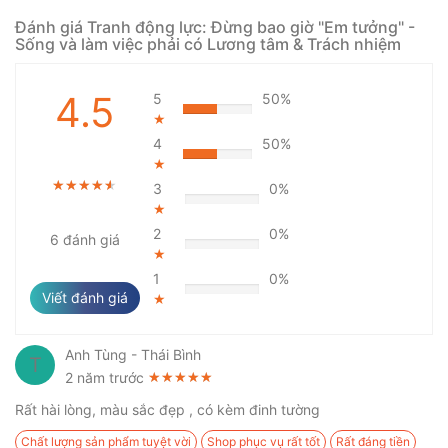
Đánh giá Tranh động lực: Đừng bao giờ "Em tưởng" -
Sống và làm việc phải có Lương tâm & Trách nhiệm
4.5
5
50%
★
4
50%
★
★★★★★
★★★★★
★★★★★
3
0%
★
2
0%
6 đánh giá
★
1
0%
Viết đánh giá
★
Anh Tùng - Thái Bình
T
2 năm trước
★★★★★
★★★★★
★★★★★
Rất hài lòng, màu sắc đẹp , có kèm đinh tường
Chất lượng sản phẩm tuyệt vời
Shop phục vụ rất tốt
Rất đáng tiền