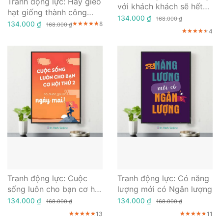
Tranh động lực: Hãy gieo
với khách khách sẽ hết
hạt giống thành công
tiền với mình
134.000 ₫
168.000 ₫
ngay từ hôm nay
134.000 ₫
8
★★★★★
★★★★★
★★★★★
168.000 ₫
4
★★★★★
★★★★★
★★★★★
Tranh động lực: Cuộc
Tranh động lực: Có năng
sống luôn cho bạn cơ hội
lượng mới có Ngân lượng
thứ hai, nó được gọi là
134.000 ₫
134.000 ₫
168.000 ₫
168.000 ₫
ngày mai
13
11
★★★★★
★★★★★
★★★★★
★★★★★
★★★★★
★★★★★