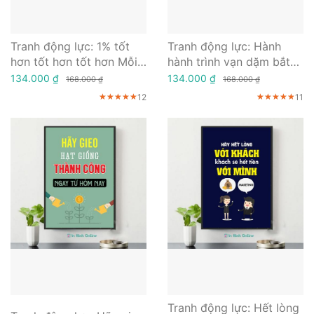
Tranh động lực: 1% tốt
Tranh động lực: Hành
hơn tốt hơn tốt hơn Mỗi
hành trình vạn dặm bắt
ngày
đầu từ một bước chân
134.000 ₫
134.000 ₫
168.000 ₫
168.000 ₫
12
11
★★★★★
★★★★★
★★★★★
★★★★★
★★★★★
★★★★★
Tranh động lực: Hết lòng