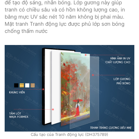
để tạo độ sáng, nhẵn bóng. Lớp gương này giúp
tranh có chiều sâu và có hồn không lượng cao, in
bằng mực UV sắc nét 10 năm không bị phai màu.
Mặt tranh Tranh động lực được phủ lớp sơn bóng
chống thấm nước
Cấu tạo của Tranh động lực (DH375789)