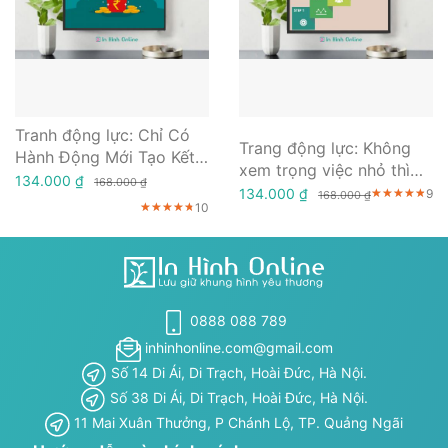
Tranh động lực: Chỉ Có
Trang động lực: Không
Hành Động Mới Tạo Kết
xem trọng việc nhỏ thì
Quả
134.000 ₫
168.000 ₫
không bao giờ làm được
134.000 ₫
9
★★★★★
★★★★★
★★★★★
168.000 ₫
10
★★★★★
★★★★★
★★★★★
việc lớn
0888 088 789
inhinhonline.com@gmail.com
Số 14 Di Ái, Di Trạch, Hoài Đức, Hà Nội.
Số 38 Di Ái, Di Trạch, Hoài Đức, Hà Nội.
11 Mai Xuân Thưởng, P Chánh Lộ, TP. Quảng Ngãi