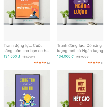
Tranh động lực: Cuộc
Tranh động lực: Có năng
sống luôn cho bạn cơ hội
lượng mới có Ngân lượng
thứ hai, nó được gọi là
134.000 ₫
134.000 ₫
168.000 ₫
168.000 ₫
ngày mai
13
11
★★★★★
★★★★★
★★★★★
★★★★★
★★★★★
★★★★★