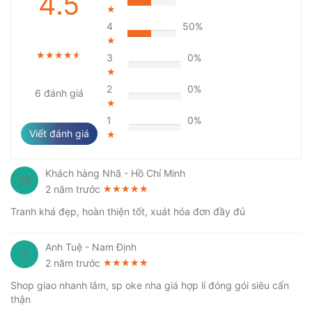
4.5
★
4
50%
★
★★★★★
★★★★★
★★★★★
3
0%
★
2
0%
6 đánh giá
★
1
0%
Viết đánh giá
★
Khách hàng Nhã - Hồ Chí Minh
N
2 năm trước
★★★★★
★★★★★
★★★★★
Tranh khá đẹp, hoàn thiện tốt, xuát hóa đơn đầy đủ
Anh Tuệ - Nam Định
T
2 năm trước
★★★★★
★★★★★
★★★★★
Shop giao nhanh lắm, sp oke nha giá hợp lí đóng gói siêu cẩn
thận