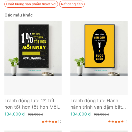
Chất lượng sản phẩm tuyệt vời
Rất đáng tiền
Các mẫu khác
Tranh động lực: 1% tốt
Tranh động lực: Hành
hơn tốt hơn tốt hơn Mỗi
hành trình vạn dặm bắt
ngày
đầu từ một bước chân
134.000 ₫
134.000 ₫
168.000 ₫
168.000 ₫
12
11
★★★★★
★★★★★
★★★★★
★★★★★
★★★★★
★★★★★