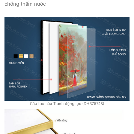
chống thấm nước
Cấu tạo của Tranh động lực (DH375748)