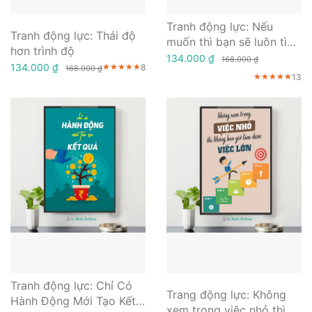
Tranh động lực: Nếu
Tranh động lực: Thái độ
muốn thì bạn sẽ luôn tìm
hơn trình độ
cách nếu không muốn thì
134.000 ₫
168.000 ₫
134.000 ₫
8
★★★★★
★★★★★
★★★★★
168.000 ₫
làm bạn sẽ tìm lý do
13
★★★★★
★★★★★
★★★★★
Tranh động lực: Chỉ Có
Trang động lực: Không
Hành Động Mới Tạo Kết
xem trọng việc nhỏ thì