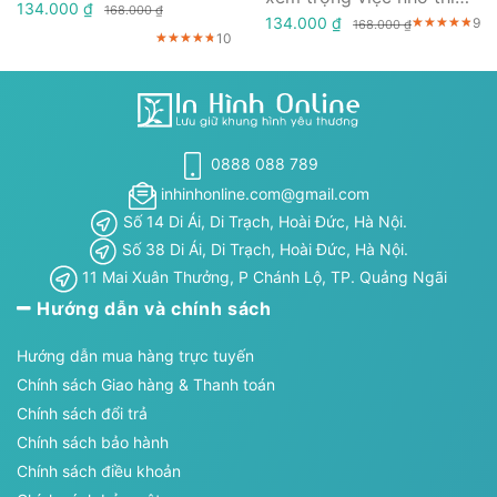
Quả
134.000 ₫
168.000 ₫
không bao giờ làm được
134.000 ₫
9
★★★★★
★★★★★
★★★★★
168.000 ₫
10
★★★★★
★★★★★
★★★★★
việc lớn
0888 088 789
inhinhonline.com@gmail.com
Số 14 Di Ái, Di Trạch, Hoài Đức, Hà Nội.
Số 38 Di Ái, Di Trạch, Hoài Đức, Hà Nội.
11 Mai Xuân Thưởng, P Chánh Lộ, TP. Quảng Ngãi
Hướng dẫn và chính sách
Hướng dẫn mua hàng trực tuyến
Chính sách Giao hàng & Thanh toán
Chính sách đổi trả
Chính sách bảo hành
Chính sách điều khoản