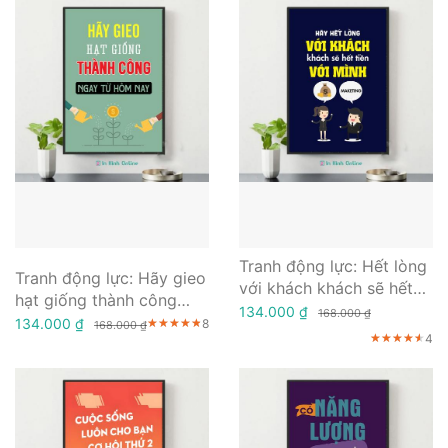
Tranh động lực: Hết lòng
Tranh động lực: Hãy gieo
với khách khách sẽ hết
hạt giống thành công
tiền với mình
134.000 ₫
168.000 ₫
ngay từ hôm nay
134.000 ₫
8
★★★★★
★★★★★
★★★★★
168.000 ₫
4
★★★★★
★★★★★
★★★★★