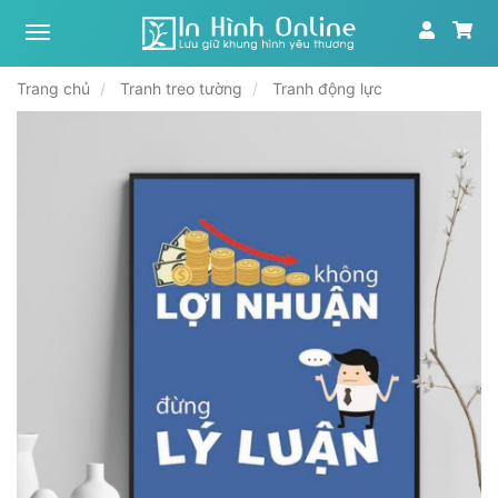
Xưởng
tranh,
in
Trang chủ
Tranh treo tường
Tranh động lực
ảnh
theo
yêu
cầu
|
In
Hình
Online