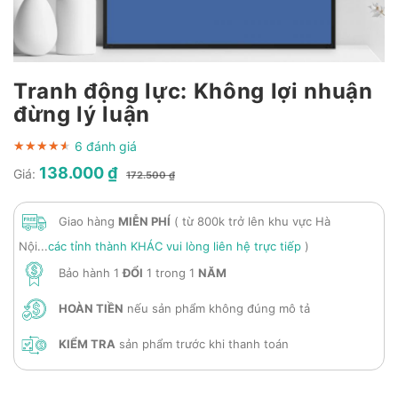
Tranh động lực: Không lợi nhuận
đừng lý luận
6 đánh giá
★★★★★
★★★★★
★★★★★
138.000 ₫
Giá:
172.500 ₫
Giao hàng
MIỄN PHÍ
( từ 800k trở lên khu vực Hà
Nội...
các tỉnh thành KHÁC vui lòng liên hệ trực tiếp
)
Bảo hành 1
ĐỔI
1 trong 1
NĂM
HOÀN TIỀN
nếu sản phẩm không đúng mô tả
KIỂM TRA
sản phẩm trước khi thanh toán