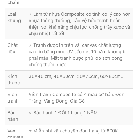
phẩm
Loại
⭐ Làm từ nhựa Composite có tính cơ lý cao hơn
khung
nhựa thông thường, bảo vệ bức tranh hoàn
thiện với khả năng chịu lực, chống trầy xước và
chịu nhiệt rất tốt
Chât
⭐ Tranh được in trên vải canvas chất lượng
liệu
cao, in bằng mực UV sắc nét 10 năm không bị
phai màu. Mặt tranh được phủ lớp sơn bóng
chống thấm nước
Kích
30x40 cm, 40x60cm, 50x70cm, 60x80cm...
thước
Viền
Viền tranh Composite có 4 màu cơ bản: Đen,
tranh
Trắng, Vàng Đồng, Giả Gỗ
Bảo
⭐ Bảo hành 1 ĐỔI 1 trong 1 NĂM
hành
Vận
⭐ Miễn phí vận chuyển đơn hàng từ 800K
chuyền