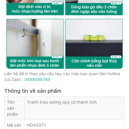
Liên hệ để in theo yêu cầu hay các mẫu bạn quan tâm hotline
(có Zalo) :
0888088789
Thông tin về sản phẩm
Tên
Tranh treo tường quý cô thanh lịch
sản
phẩm
Mã sản
HD42071