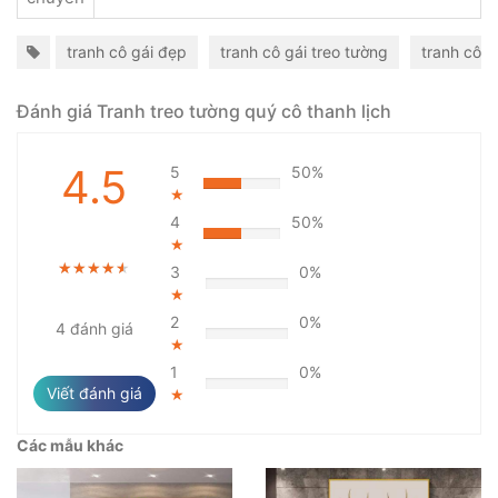
tranh cô gái đẹp
tranh cô gái treo tường
tranh cô g
Đánh giá Tranh treo tường quý cô thanh lịch
4.5
5
50%
★
4
50%
★
★★★★★
★★★★★
★★★★★
3
0%
★
2
0%
4 đánh giá
★
1
0%
Viết đánh giá
★
Các mẫu khác