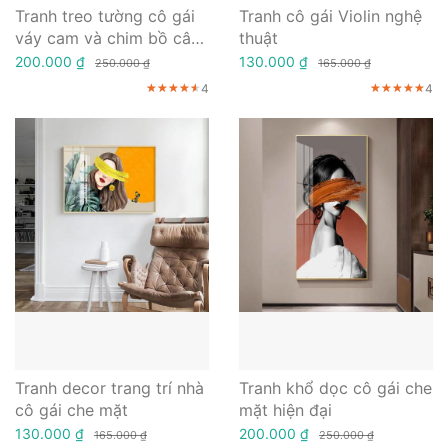
Tranh treo tường cô gái
Tranh cô gái Violin nghệ
váy cam và chim bồ câu
thuật
nghệ thuật
200.000 ₫
130.000 ₫
250.000 ₫
165.000 ₫
4
4
★★★★★
★★★★★
★★★★★
★★★★★
★★★★★
★★★★★
Tranh decor trang trí nhà
Tranh khổ dọc cô gái che
cô gái che mặt
mặt hiện đại
130.000 ₫
200.000 ₫
165.000 ₫
250.000 ₫