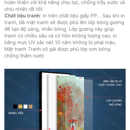
hoàn thiện với khả năng chịu lực, chống trầy xước và
chịu nhiệt rất tốt
Chất liệu tranh
: in trên chất liệu giấy PP... Sau khi in
tranh, bề mặt tranh sẽ được phủ lên lớp bóng gương
để tạo độ sáng, nhẵn bóng. Lớp gương này giúp
tranh có chiều sâu và có hồn không lượng cao, in
bằng mực UV sắc nét 10 năm không bị phai màu.
Mặt tranh Tranh cô gái được phủ lớp sơn bóng
chống thấm nước