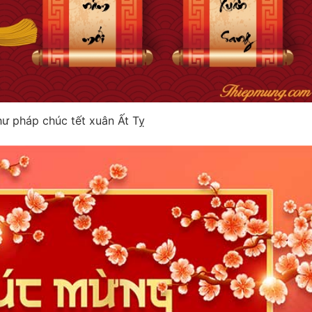
hư pháp chúc tết xuân Ất Tỵ