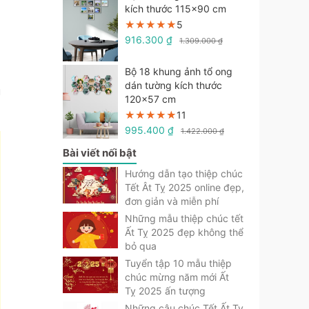
kích thước 115x90 cm
★★★★★
★★★★★
★★★★★
5
916.300 ₫
1.309.000 ₫
Bộ 18 khung ảnh tổ ong
i
dán tường kích thước
u
120x57 cm
★★★★★
★★★★★
★★★★★
11
995.400 ₫
1.422.000 ₫
Bài viết nối bật
Hướng dẫn tạo thiệp chúc
Tết Ât Tỵ 2025 online đẹp,
đơn giản và miễn phí
Những mẫu thiệp chúc tết
Ất Tỵ 2025 đẹp không thể
bỏ qua
Tuyển tập 10 mẫu thiệp
chúc mừng năm mới Ất
Tỵ 2025 ấn tượng
Những câu chúc Tết Ất Tỵ