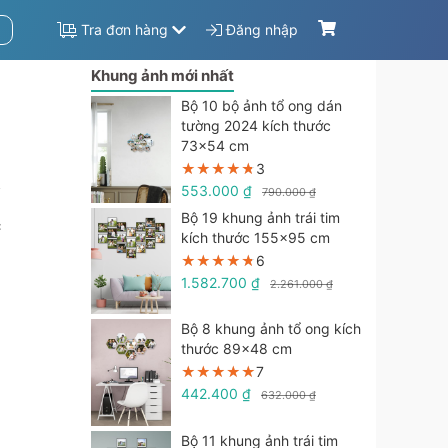
Tra đơn hàng
Đăng nhập
Khung ảnh mới nhất
n
Bộ 10 bộ ảnh tổ ong dán
tường 2024 kích thước
73x54 cm
★★★★★
★★★★★
★★★★★
3
553.000 ₫
790.000 ₫
m
Bộ 19 khung ảnh trái tim
c
kích thước 155x95 cm
★★★★★
★★★★★
★★★★★
6
1.582.700 ₫
2.261.000 ₫
Bộ 8 khung ảnh tổ ong kích
thước 89x48 cm
★★★★★
★★★★★
★★★★★
7
442.400 ₫
632.000 ₫
Bộ 11 khung ảnh trái tim