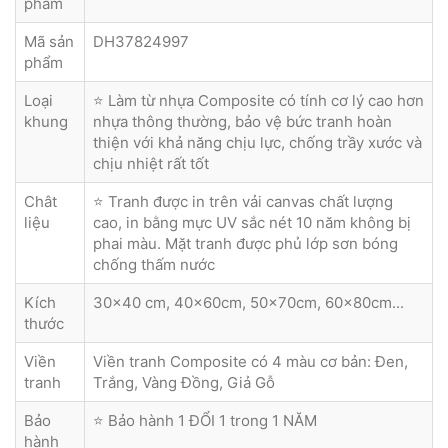
phẩm
Mã sản
DH37824997
phẩm
Loại
⭐ Làm từ nhựa Composite có tính cơ lý cao hơn
khung
nhựa thông thường, bảo vệ bức tranh hoàn
thiện với khả năng chịu lực, chống trầy xước và
chịu nhiệt rất tốt
Chât
⭐ Tranh được in trên vải canvas chất lượng
liệu
cao, in bằng mực UV sắc nét 10 năm không bị
phai màu. Mặt tranh được phủ lớp sơn bóng
chống thấm nước
Kích
30x40 cm, 40x60cm, 50x70cm, 60x80cm...
thước
Viền
Viền tranh Composite có 4 màu cơ bản: Đen,
tranh
Trắng, Vàng Đồng, Giả Gỗ
Bảo
⭐ Bảo hành 1 ĐỔI 1 trong 1 NĂM
hành