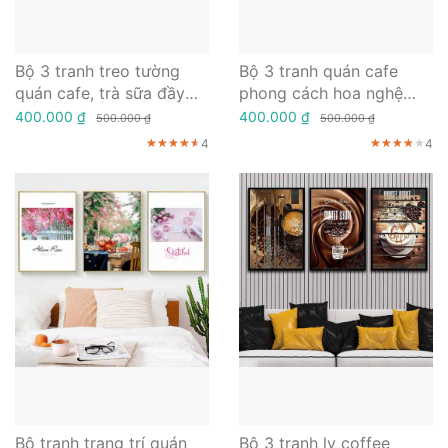
Bộ 3 tranh treo tường
Bộ 3 tranh quán cafe
quán cafe, trà sữa đầy
phong cách hoa nghệ
nghệ thuật
thuật
400.000 ₫
400.000 ₫
500.000 ₫
500.000 ₫
4
4
★★★★★
★★★★★
★★★★★
★★★★★
★★★★★
★★★★★
Bộ tranh trang trí quán
Bộ 3 tranh ly coffee