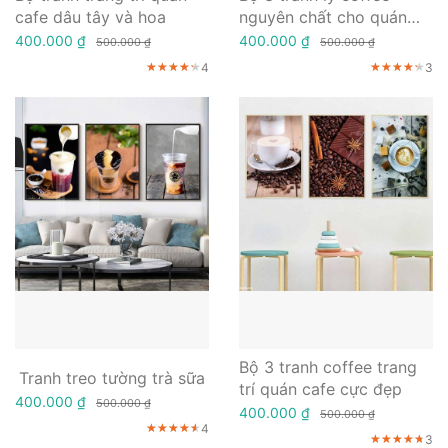
cafe dâu tây và hoa
nguyên chất cho quán
cafe
400.000 ₫
400.000 ₫
500.000 ₫
500.000 ₫
4
3
★★★★★
★★★★★
★★★★★
★★★★★
★★★★★
★★★★★
Bộ 3 tranh coffee trang
Tranh treo tường trà sữa
trí quán cafe cực đẹp
400.000 ₫
500.000 ₫
400.000 ₫
500.000 ₫
4
★★★★★
★★★★★
★★★★★
3
★★★★★
★★★★★
★★★★★