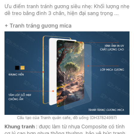
Ưu điểm tranh tránh gương siêu nhẹ: Khối lượng nhẹ
dễ treo bằng đinh 3 chân, hiện đại sang trọng ...
+ Tranh tráng gương mica
Cấu tạo của Tranh quán cafe, đồ uống (DH37824997)
Khung tranh
: được làm từ nhựa Composite có tính
cơ lý cao hơn nhựa thông thường, bảo vệ bức tranh