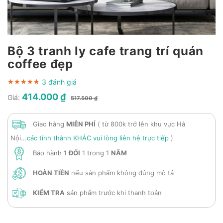
Bộ 3 tranh ly cafe trang trí quán
coffee đẹp
3 đánh giá
★★★★★
★★★★★
★★★★★
414.000 ₫
Giá:
517.500 ₫
Giao hàng
MIỄN PHÍ
( từ 800k trở lên khu vực Hà
Nội...
các tỉnh thành KHÁC vui lòng liên hệ trực tiếp
)
Bảo hành 1
ĐỔI
1 trong 1
NĂM
HOÀN TIỀN
nếu sản phẩm không đúng mô tả
KIỂM TRA
sản phẩm trước khi thanh toán