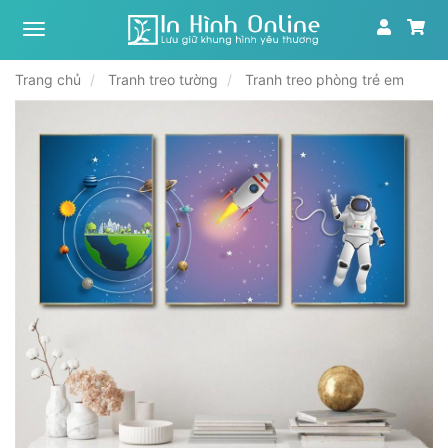
Xưởng
tranh,
in
Trang chủ
Tranh treo tường
Tranh treo phòng trẻ em
ảnh
theo
yêu
cầu
|
In
Hình
Online