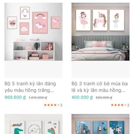
Bộ 5 tranh kỳ lân đáng
Bộ 3 tranh cô bé múa ba
yêu màu hồng trắng
lê và kỳ lân màu hồng
trang trí phòng bé gái
trắng đáng yêu
969.600 ₫
400.000 ₫
1.212.000 ₫
500.000 ₫
3
3
★★★★★
★★★★★
★★★★★
★★★★★
★★★★★
★★★★★