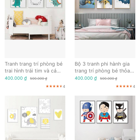
Tranh trang trí phòng bé
Bộ 3 tranh phi hành gia
trai hình trái tim và cá
trang trí phòng bé thỏa
sấu ngộ nghĩnh
sức sáng tạo
400.000 ₫
400.000 ₫
500.000 ₫
500.000 ₫
4
4
★★★★★
★★★★★
★★★★★
★★★★★
★★★★★
★★★★★