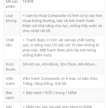
Mã sản
TE806
phẩm
Loại
⭐ Làm từ nhựa Composite có tính cơ lý cao hơn
khung
nhựa thông thường, bảo vệ bức tranh hoàn
thiện với khả năng chịu lực, chống trầy xước và
chịu nhiệt rất tốt
Chât
⭐ Tranh được in trên vải canvas chất lượng
liệu
cao, in bằng mực UV sắc nét 10 năm không bị
phai màu. Mặt tranh được phủ lớp sơn bóng
chống thấm nước
Kích
30x40 cm, 40x60cm, 50x70cm, 60x80cm...
thước
Viền
Viền tranh Composite có 4 màu cơ bản: Đen,
tranh
Trắng, Vàng Đồng, Giả Gỗ
Bảo
⭐ Bảo hành 1 ĐỔI 1 trong 1 NĂM
hành
Vận
⭐ Miễn phí vận chuyển đơn hàng từ 800K