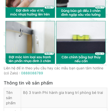
Liên hệ để in theo yêu cầu hay các mẫu bạn quan tâm hotline
(có Zalo) :
0888088789
Thông tin về sản phẩm
Tên
Bộ 3 tranh Phi hành gia trang trí phòng bé trai
sản
phẩm