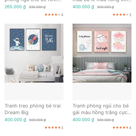
động vật ngộ nghĩnh
xắn
265.000 ₫
400.000 ₫
335.000 ₫
500.000 ₫
4
3
★★★★★
★★★★★
★★★★★
★★★★★
★★★★★
★★★★★
Tranh treo phòng bé trai
Tranh phòng ngủ cho bé
Dream Big
gái màu hồng trắng cực
đáng yêu
400.000 ₫
400.000 ₫
500.000 ₫
500.000 ₫
3
4
★★★★★
★★★★★
★★★★★
★★★★★
★★★★★
★★★★★