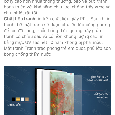
cơ lý cao hơn nhựa thông thường, bảo vệ bức tranh
hoàn thiện với khả năng chịu lực, chống trầy xước và
chịu nhiệt rất tốt
Chất liệu tranh
: in trên chất liệu giấy PP... Sau khi in
tranh, bề mặt tranh sẽ được phủ lên lớp bóng gương
để tạo độ sáng, nhẵn bóng. Lớp gương này giúp
tranh có chiều sâu và có hồn không lượng cao, in
bằng mực UV sắc nét 10 năm không bị phai màu.
Mặt tranh Tranh treo phòng trẻ em được phủ lớp sơn
bóng chống thấm nước