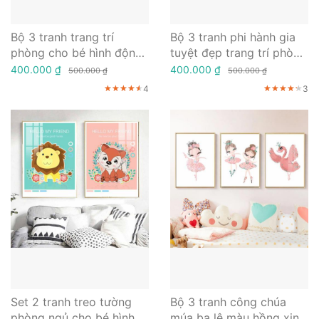
Bộ 3 tranh trang trí
Bộ 3 tranh phi hành gia
phòng cho bé hình động
tuyệt đẹp trang trí phòng
vật ngộ nghĩnh
cho bé
400.000 ₫
400.000 ₫
500.000 ₫
500.000 ₫
4
3
★★★★★
★★★★★
★★★★★
★★★★★
★★★★★
★★★★★
Set 2 tranh treo tường
Bộ 3 tranh công chúa
phòng ngủ cho bé hình
múa ba lê màu hồng xinh