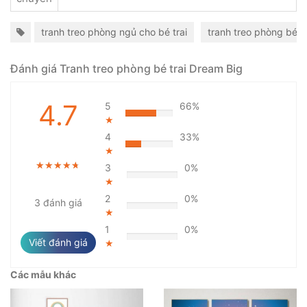
tranh treo phòng ngủ cho bé trai
tranh treo phòng bé tr
Đánh giá Tranh treo phòng bé trai Dream Big
4.7
5
66%
★
4
33%
★
★★★★★
★★★★★
★★★★★
3
0%
★
2
0%
3 đánh giá
★
1
0%
Viết đánh giá
★
Các mẫu khác