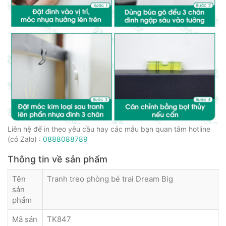
Liên hệ để in theo yêu cầu hay các mẫu bạn quan tâm hotline
(có Zalo) :
0888088789
Thông tin về sản phẩm
Tên
Tranh treo phòng bé trai Dream Big
sản
phẩm
Mã sản
TK847