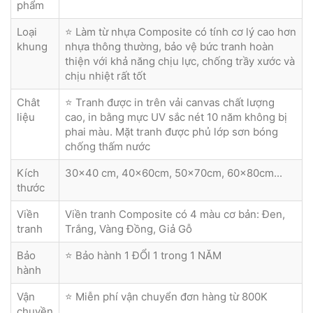
phẩm
Loại
⭐ Làm từ nhựa Composite có tính cơ lý cao hơn
khung
nhựa thông thường, bảo vệ bức tranh hoàn
thiện với khả năng chịu lực, chống trầy xước và
chịu nhiệt rất tốt
Chât
⭐ Tranh được in trên vải canvas chất lượng
liệu
cao, in bằng mực UV sắc nét 10 năm không bị
phai màu. Mặt tranh được phủ lớp sơn bóng
chống thấm nước
Kích
30x40 cm, 40x60cm, 50x70cm, 60x80cm...
thước
Viền
Viền tranh Composite có 4 màu cơ bản: Đen,
tranh
Trắng, Vàng Đồng, Giả Gỗ
Bảo
⭐ Bảo hành 1 ĐỔI 1 trong 1 NĂM
hành
Vận
⭐ Miễn phí vận chuyển đơn hàng từ 800K
chuyền