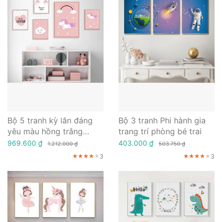
Bộ 5 tranh kỳ lân đáng
Bộ 3 tranh Phi hành gia
yêu màu hồng trắng
trang trí phòng bé trai
trang trí phòng bé gái
969.600 ₫
403.000 ₫
1.212.000 ₫
503.750 ₫
3
3
★★★★★
★★★★★
★★★★★
★★★★★
★★★★★
★★★★★