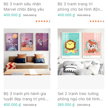
Bộ 3 tranh siêu nhân
Bộ 3 tranh trang trí
Marvel chibi đáng yêu
phòng cho bé hình động
vật ngộ nghĩnh
400.000 ₫
400.000 ₫
500.000 ₫
500.000 ₫
3
4
★★★★★
★★★★★
★★★★★
★★★★★
★★★★★
★★★★★
Bộ 3 tranh phi hành gia
Set 2 tranh treo tường
tuyệt đẹp trang trí phòng
phòng ngủ cho bé hình
cho bé
động vật ngộ nghĩnh
400.000 ₫
265.000 ₫
500.000 ₫
335.000 ₫