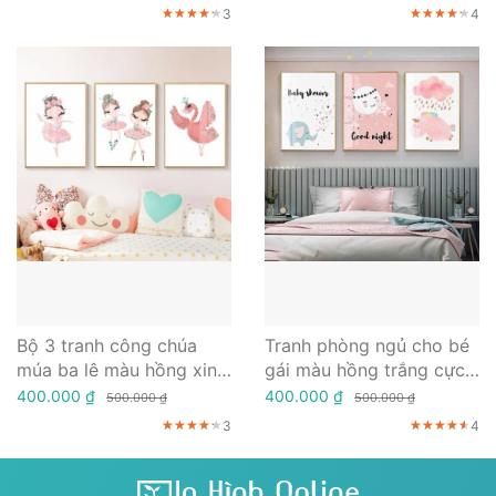
3
4
★★★★★
★★★★★
★★★★★
★★★★★
★★★★★
★★★★★
Bộ 3 tranh công chúa
Tranh phòng ngủ cho bé
múa ba lê màu hồng xinh
gái màu hồng trắng cực
xắn
đáng yêu
400.000 ₫
400.000 ₫
500.000 ₫
500.000 ₫
3
4
★★★★★
★★★★★
★★★★★
★★★★★
★★★★★
★★★★★