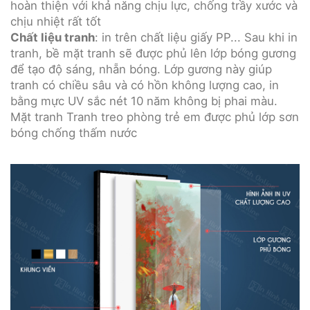
hoàn thiện với khả năng chịu lực, chống trầy xước và
chịu nhiệt rất tốt
Chất liệu tranh
: in trên chất liệu giấy PP... Sau khi in
tranh, bề mặt tranh sẽ được phủ lên lớp bóng gương
để tạo độ sáng, nhẵn bóng. Lớp gương này giúp
tranh có chiều sâu và có hồn không lượng cao, in
bằng mực UV sắc nét 10 năm không bị phai màu.
Mặt tranh Tranh treo phòng trẻ em được phủ lớp sơn
bóng chống thấm nước