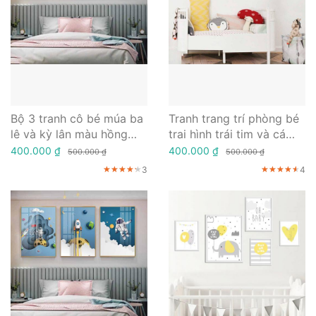
Bộ 3 tranh cô bé múa ba
Tranh trang trí phòng bé
lê và kỳ lân màu hồng
trai hình trái tim và cá
trắng đáng yêu
sấu ngộ nghĩnh
400.000 ₫
400.000 ₫
500.000 ₫
500.000 ₫
3
4
★★★★★
★★★★★
★★★★★
★★★★★
★★★★★
★★★★★