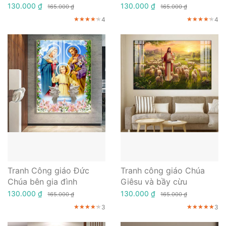
130.000 ₫
130.000 ₫
165.000 ₫
165.000 ₫
4
4
★★★★★
★★★★★
★★★★★
★★★★★
★★★★★
★★★★★
Tranh Công giáo Đức
Tranh công giáo Chúa
Chúa bên gia đình
Giêsu và bầy cừu
130.000 ₫
130.000 ₫
165.000 ₫
165.000 ₫
3
3
★★★★★
★★★★★
★★★★★
★★★★★
★★★★★
★★★★★