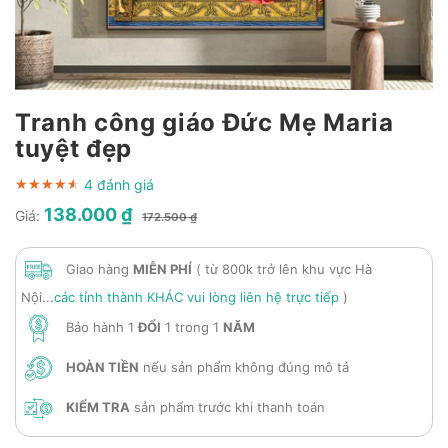
Tranh công giáo Đức Mẹ Maria
tuyệt đẹp
4 đánh giá
★★★★★
★★★★★
★★★★★
138.000 ₫
Giá:
172.500 ₫
Giao hàng
MIỄN PHÍ
( từ 800k trở lên khu vực Hà
Nội...
các tỉnh thành KHÁC vui lòng liên hệ trực tiếp
)
Bảo hành 1
ĐỔI
1 trong 1
NĂM
HOÀN TIỀN
nếu sản phẩm không đúng mô tả
KIỂM TRA
sản phẩm trước khi thanh toán