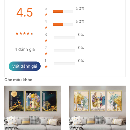
4.5
5
50%
★
4
50%
★
★★★★★
★★★★★
★★★★★
3
0%
★
2
0%
4 đánh giá
★
1
0%
Viết đánh giá
★
Các mẫu khác