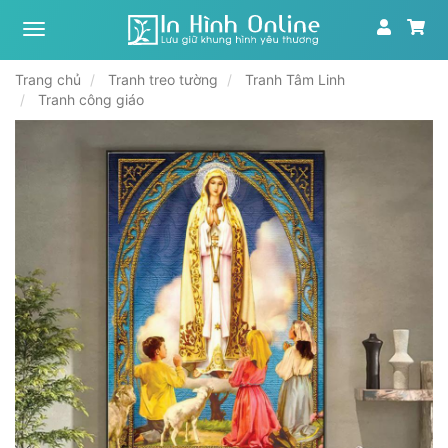
Xưởng
tranh,
in
Trang chủ
Tranh treo tường
Tranh Tâm Linh
ảnh
Tranh công giáo
theo
yêu
cầu
|
In
Hình
Online