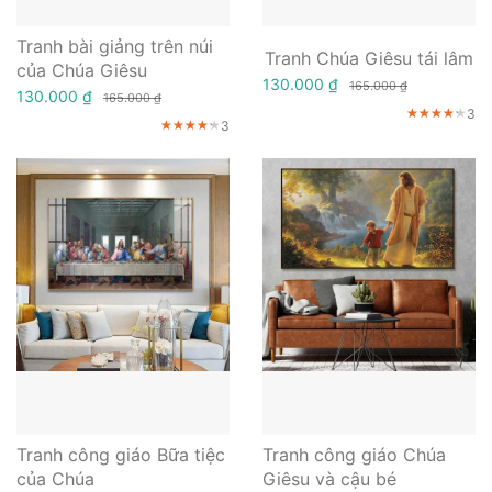
Tranh bài giảng trên núi
Tranh Chúa Giêsu tái lâm
của Chúa Giêsu
130.000 ₫
165.000 ₫
130.000 ₫
165.000 ₫
3
★★★★★
★★★★★
★★★★★
3
★★★★★
★★★★★
★★★★★
Tranh công giáo Bữa tiệc
Tranh công giáo Chúa
của Chúa
Giêsu và cậu bé