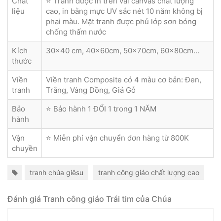
Chât
⭐ Tranh được in trên vải canvas chất lượng
liệu
cao, in bằng mực UV sắc nét 10 năm không bị
phai màu. Mặt tranh được phủ lớp sơn bóng
chống thấm nước
Kích
30x40 cm, 40x60cm, 50x70cm, 60x80cm...
thước
Viền
Viền tranh Composite có 4 màu cơ bản: Đen,
tranh
Trắng, Vàng Đồng, Giả Gỗ
Bảo
⭐ Bảo hành 1 ĐỔI 1 trong 1 NĂM
hành
Vận
⭐ Miễn phí vận chuyển đơn hàng từ 800K
chuyền
tranh chúa giêsu
tranh công giáo chất lượng cao
Đánh giá Tranh công giáo Trái tim của Chúa