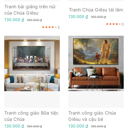
Tranh bài giảng trên núi
Tranh Chúa Giêsu tái lâm
của Chúa Giêsu
130.000 ₫
165.000 ₫
130.000 ₫
165.000 ₫
3
★★★★★
★★★★★
★★★★★
3
★★★★★
★★★★★
★★★★★
Tranh công giáo Bữa tiệc
Tranh công giáo Chúa
của Chúa
Giêsu và cậu bé
130.000 ₫
130.000 ₫
165.000 ₫
165.000 ₫