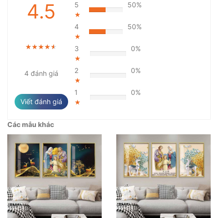
4.5
5
50%
★
4
50%
★
★★★★★
★★★★★
★★★★★
3
0%
★
2
0%
4 đánh giá
★
1
0%
Viết đánh giá
★
Các mẫu khác