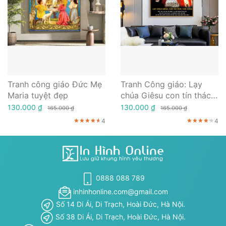
Tranh công giáo Đức Mẹ
Tranh Công giáo: Lạy
Maria tuyệt đẹp
chúa Giêsu con tín thác
vào Chúa
130.000 ₫
130.000 ₫
165.000 ₫
165.000 ₫
4
4
★★★★★
★★★★★
★★★★★
★★★★★
★★★★★
★★★★★
0888 088 789
inhinhonline.com@gmail.com
Số 14 Di Ái, Di Trạch, Hoài Đức, Hà Nội.
Số 38 Di Ái, Di Trạch, Hoài Đức, Hà Nội.