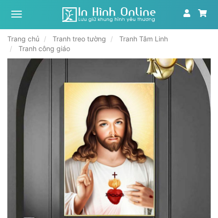
Xưởng
tranh,
in
Trang chủ
Tranh treo tường
Tranh Tâm Linh
ảnh
Tranh công giáo
theo
yêu
cầu
|
In
Hình
Online