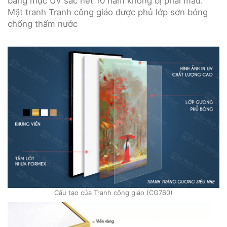
bằng mực UV sắc nét 10 năm không bị phai màu.
Mặt tranh Tranh công giáo được phủ lớp sơn bóng
chống thấm nước
Cấu tạo của Tranh công giáo (CG760)