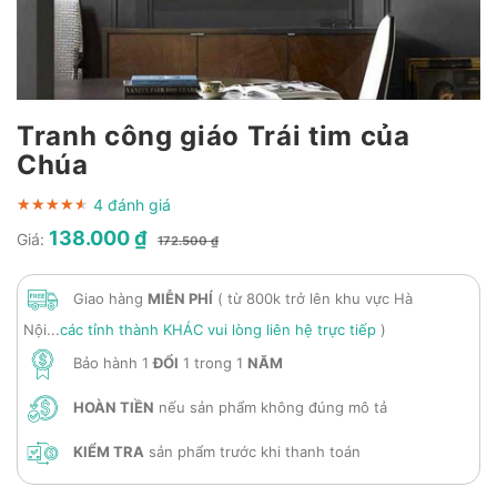
Tranh công giáo Trái tim của
Chúa
4 đánh giá
★★★★★
★★★★★
★★★★★
138.000 ₫
Giá:
172.500 ₫
Giao hàng
MIỄN PHÍ
( từ 800k trở lên khu vực Hà
Nội...
các tỉnh thành KHÁC vui lòng liên hệ trực tiếp
)
Bảo hành 1
ĐỔI
1 trong 1
NĂM
HOÀN TIỀN
nếu sản phẩm không đúng mô tả
KIỂM TRA
sản phẩm trước khi thanh toán