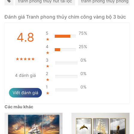
tranh phong thủy hút tài lộc
tranh phong thủy phòng k
Đánh giá Tranh phong thủy chim công vàng bộ 3 bức
4.8
5
75%
★
4
25%
★
★★★★★
★★★★★
★★★★★
3
0%
★
2
0%
4 đánh giá
★
1
0%
Viết đánh giá
★
Các mẫu khác