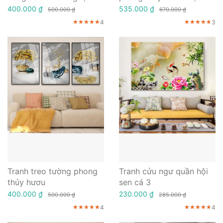
thuật
400.000 ₫
535.000 ₫
500.000 ₫
670.000 ₫
4
3
★★★★★
★★★★★
★★★★★
★★★★★
★★★★★
★★★★★
Tranh treo tường phong
Tranh cửu ngư quần hội
thủy hươu
sen cá 3
400.000 ₫
230.000 ₫
500.000 ₫
285.000 ₫
4
4
★★★★★
★★★★★
★★★★★
★★★★★
★★★★★
★★★★★