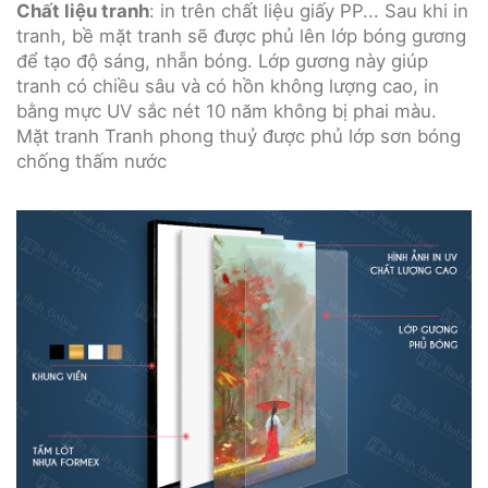
Chất liệu tranh
: in trên chất liệu giấy PP... Sau khi in
tranh, bề mặt tranh sẽ được phủ lên lớp bóng gương
để tạo độ sáng, nhẵn bóng. Lớp gương này giúp
tranh có chiều sâu và có hồn không lượng cao, in
bằng mực UV sắc nét 10 năm không bị phai màu.
Mặt tranh Tranh phong thuỷ được phủ lớp sơn bóng
chống thấm nước