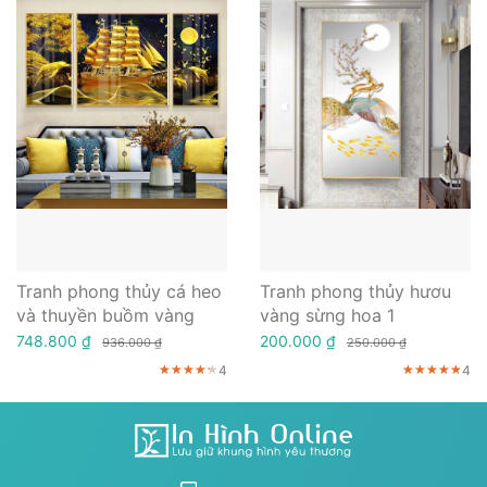
Tranh phong thủy cá heo
Tranh phong thủy hươu
và thuyền buồm vàng
vàng sừng hoa 1
748.800 ₫
200.000 ₫
936.000 ₫
250.000 ₫
4
4
★★★★★
★★★★★
★★★★★
★★★★★
★★★★★
★★★★★