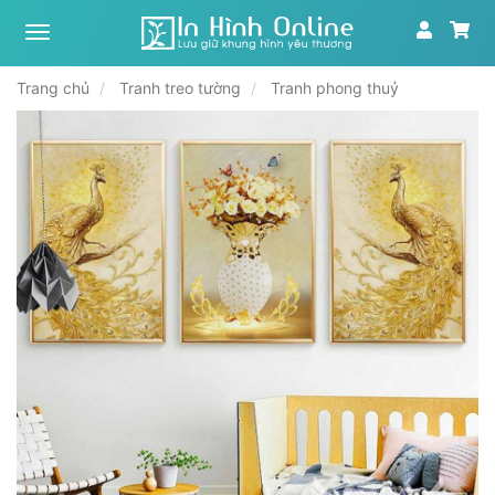
Xưởng
tranh,
in
Trang chủ
Tranh treo tường
Tranh phong thuỷ
ảnh
theo
yêu
cầu
|
In
Hình
Online