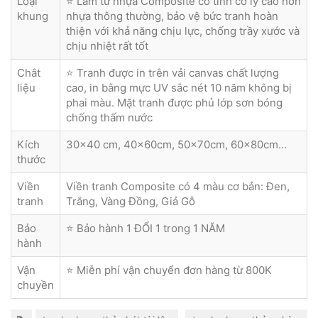
Loại
⭐ Làm từ nhựa Composite có tính cơ lý cao hơn
khung
nhựa thông thường, bảo vệ bức tranh hoàn
thiện với khả năng chịu lực, chống trầy xước và
chịu nhiệt rất tốt
Chât
⭐ Tranh được in trên vải canvas chất lượng
liệu
cao, in bằng mực UV sắc nét 10 năm không bị
phai màu. Mặt tranh được phủ lớp sơn bóng
chống thấm nước
Kích
30x40 cm, 40x60cm, 50x70cm, 60x80cm...
thước
Viền
Viền tranh Composite có 4 màu cơ bản: Đen,
tranh
Trắng, Vàng Đồng, Giả Gỗ
Bảo
⭐ Bảo hành 1 ĐỔI 1 trong 1 NĂM
hành
Vận
⭐ Miễn phí vận chuyển đơn hàng từ 800K
chuyền