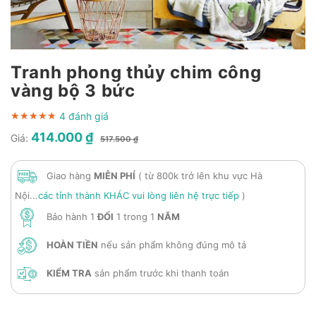
Tranh phong thủy chim công
vàng bộ 3 bức
4 đánh giá
★★★★★
★★★★★
★★★★★
414.000 ₫
Giá:
517.500 ₫
Giao hàng
MIỄN PHÍ
( từ 800k trở lên khu vực Hà
Nội...
các tỉnh thành KHÁC vui lòng liên hệ trực tiếp
)
Bảo hành 1
ĐỔI
1 trong 1
NĂM
HOÀN TIỀN
nếu sản phẩm không đúng mô tả
KIỂM TRA
sản phẩm trước khi thanh toán