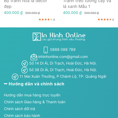
Bộ tranh hoa lá decor
Tranh treo tường cây và
đẹp
lá xanh Mẫu 1
400.000 ₫
400.000 ₫
500.000 ₫
500.000 ₫
4
4
★★★★★
★★★★★
★★★★★
★★★★★
★★★★★
★★★★★
0888 088 789
inhinhonline.com@gmail.com
Số 14 Di Ái, Di Trạch, Hoài Đức, Hà Nội.
Số 38 Di Ái, Di Trạch, Hoài Đức, Hà Nội.
11 Mai Xuân Thưởng, P Chánh Lộ, TP. Quảng Ngãi
Hướng dẫn và chính sách
Hướng dẫn mua hàng trực tuyến
Chính sách Giao hàng & Thanh toán
Chính sách đổi trả
Chính sách bảo hành