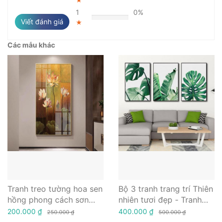
★
1
0%
Viết đánh giá
★
Các mẫu khác
Tranh treo tường hoa sen
Bộ 3 tranh trang trí Thiên
hồng phong cách sơn
nhiên tươi đẹp - Tranh
dầu độc lạ
canvas hoa lá thiên nhiên
200.000 ₫
400.000 ₫
250.000 ₫
500.000 ₫