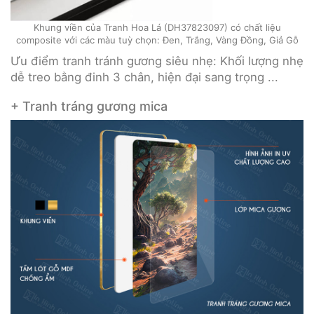
Khung viền của Tranh Hoa Lá (DH37823097) có chất liệu
composite với các màu tuỳ chọn: Đen, Trắng, Vàng Đồng, Giả Gỗ
Ưu điểm tranh tránh gương siêu nhẹ: Khối lượng nhẹ
dễ treo bằng đinh 3 chân, hiện đại sang trọng ...
+ Tranh tráng gương mica