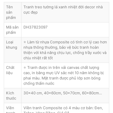
Tên
Tranh treo tường lá xanh nhiệt đới decor nhà
sản
cực đẹp
phẩm
Mã sản
DH37823097
phẩm
Loại
⭐ Làm từ nhựa Composite có tính cơ lý cao hơn
khung
nhựa thông thường, bảo vệ bức tranh hoàn
thiện với khả năng chịu lực, chống trầy xước và
chịu nhiệt rất tốt
Chât
⭐ Tranh được in trên vải canvas chất lượng
liệu
cao, in bằng mực UV sắc nét 10 năm không bị
phai màu. Mặt tranh được phủ lớp sơn bóng
chống thấm nước
Kích
30x40 cm, 40x60cm, 50x70cm, 60x80cm...
thước
Viền
Viền tranh Composite có 4 màu cơ bản: Đen,