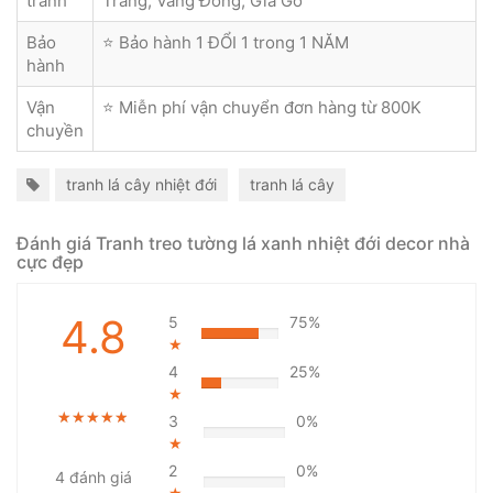
tranh
Trắng, Vàng Đồng, Giả Gỗ
Bảo
⭐ Bảo hành 1 ĐỔI 1 trong 1 NĂM
hành
Vận
⭐ Miễn phí vận chuyển đơn hàng từ 800K
chuyền
tranh lá cây nhiệt đới
tranh lá cây
Đánh giá Tranh treo tường lá xanh nhiệt đới decor nhà
cực đẹp
4.8
5
75%
★
4
25%
★
★★★★★
★★★★★
★★★★★
3
0%
★
2
0%
4 đánh giá