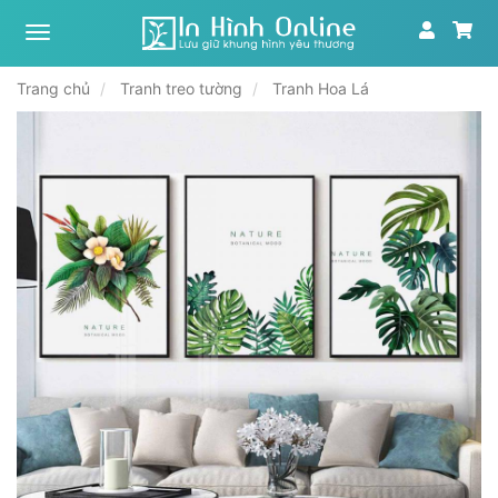
Xưởng
tranh,
in
Trang chủ
Tranh treo tường
Tranh Hoa Lá
ảnh
theo
yêu
cầu
|
In
Hình
Online