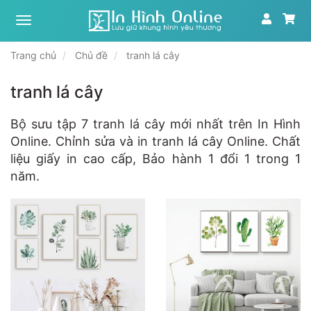
Xưởng
tranh,
in
Trang chủ
Chủ đề
tranh lá cây
ảnh
theo
yêu
tranh lá cây
cầu
|
In
Bộ sưu tập 7 tranh lá cây mới nhất trên In Hình
Hình
Online. Chỉnh sửa và in tranh lá cây Online. Chất
Online
liệu giấy in cao cấp, Bảo hành 1 đổi 1 trong 1
năm.